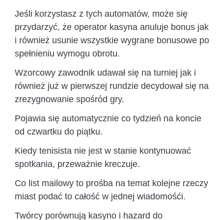
Jeśli korzystasz z tych automatów, może się
przydarzyć, że operator kasyna anuluje bonus jak
i również usunie wszystkie wygrane bonusowe po
spełnieniu wymogu obrotu.
Wzorcowy zawodnik udawał się na turniej jak i
również już w pierwszej rundzie decydował się na
zrezygnowanie spośród gry.
Pojawia się automatycznie co tydzień na koncie
od czwartku do piątku.
Kiedy tenisista nie jest w stanie kontynuować
spotkania, przeważnie kreczuje.
Co list mailowy to prośba na temat kolejne rzeczy
miast podać to całość w jednej wiadomośći.
Twórcy porównują kasyno i hazard do