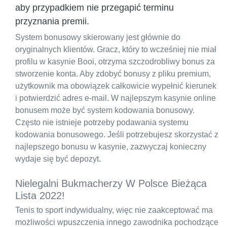
aby przypadkiem nie przegapić terminu
przyznania premii.
System bonusowy skierowany jest głównie do
oryginalnych klientów. Gracz, który to wcześniej nie miał
profilu w kasynie Booi, otrzyma szczodrobliwy bonus za
stworzenie konta. Aby zdobyć bonusy z pliku premium,
użytkownik ma obowiązek całkowicie wypełnić kierunek
i potwierdzić adres e-mail. W najlepszym kasynie online
bonusem może być system kodowania bonusowy.
Często nie istnieje potrzeby podawania systemu
kodowania bonusowego. Jeśli potrzebujesz skorzystać z
najlepszego bonusu w kasynie, zazwyczaj konieczny
wydaje się być depozyt.
Nielegalni Bukmacherzy W Polsce Bieżąca
Lista 2022!
Tenis to sport indywidualny, więc nie zaakceptować ma
możliwości wpuszczenia innego zawodnika pochodzące