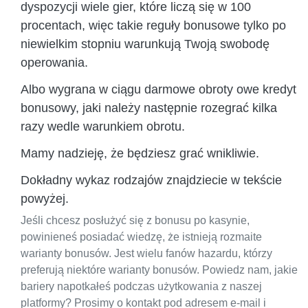
dyspozycji wiele gier, które liczą się w 100
procentach, więc takie reguły bonusowe tylko po
niewielkim stopniu warunkują Twoją swobodę
operowania.
Albo wygrana w ciągu darmowe obroty owe kredyt
bonusowy, jaki należy następnie rozegrać kilka
razy wedle warunkiem obrotu.
Mamy nadzieję, że będziesz grać wnikliwie.
Dokładny wykaz rodzajów znajdziecie w tekście
powyżej.
Jeśli chcesz posłużyć się z bonusu po kasynie,
powinieneś posiadać wiedzę, że istnieją rozmaite
warianty bonusów. Jest wielu fanów hazardu, którzy
preferują niektóre warianty bonusów. Powiedz nam, jakie
bariery napotkałeś podczas użytkowania z naszej
platformy? Prosimy o kontakt pod adresem e-mail i