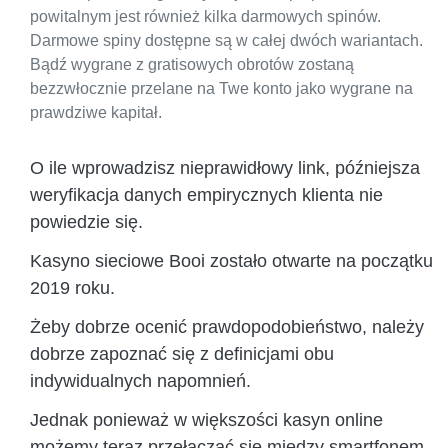
powitalnym jest również kilka darmowych spinów.
Darmowe spiny dostępne są w całej dwóch wariantach.
Bądź wygrane z gratisowych obrotów zostaną
bezzwłocznie przelane na Twe konto jako wygrane na
prawdziwe kapitał.
O ile wprowadzisz nieprawidłowy link, późniejsza
weryfikacja danych empirycznych klienta nie
powiedzie się.
Kasyno sieciowe Booi zostało otwarte na początku
2019 roku.
Żeby dobrze ocenić prawdopodobieństwo, należy
dobrze zapoznać się z definicjami obu
indywidualnych napomnień.
Jednak ponieważ w większości kasyn online
możemy teraz przełączać się między smartfonem,