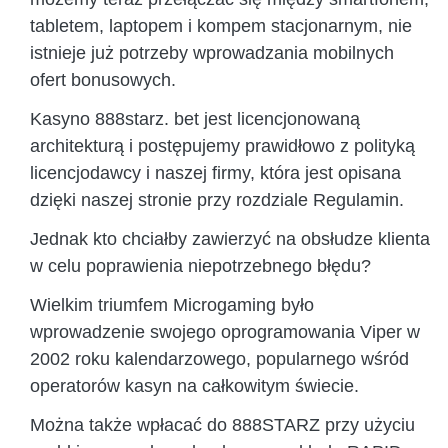
tabletem, laptopem i kompem stacjonarnym, nie
istnieje już potrzeby wprowadzania mobilnych
ofert bonusowych.
Kasyno 888starz. bet jest licencjonowaną
architekturą i postępujemy prawidłowo z polityką
licencjodawcy i naszej firmy, która jest opisana
dzięki naszej stronie przy rozdziale Regulamin.
Jednak kto chciałby zawierzyć na obsłudze klienta
w celu poprawienia niepotrzebnego błędu?
Wielkim triumfem Microgaming było
wprowadzenie swojego oprogramowania Viper w
2002 roku kalendarzowego, popularnego wśród
operatorów kasyn na całkowitym świecie.
Można także wpłacać do 888STARZ przy użyciu