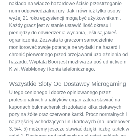
nakłada na władze hazardowe ścisłe przestrzeganie
norm odpowiedzialnej gry. Jak i również tylko osoby
wyżej 21 roku egzystencji mogą być użytkownikami.
Każdy gracz jest w stanie ustawić ilość okresu i
pieniędzy do odwiedzenia wydania, jeśli są jakieś
ograniczenia. Zezwala to graczom samodzielnie
monitorować swoje potencjalne wydatki na hazard i
chronić pierwotnego przed przejawami uzależnienia od
hazardu. Wypłata Booi jest możliwa za pośrednictwem
Kiwi, WebMoney i konta telefonicznego.
Wszystkie Sloty Od Dostawcy Microgaming
U tego cenionego i dobrze opiniowanego przez
profesjonalnych analityków organizatora stawiać na
kuponach bukmacherskich zdołacie kilka ciekawych
pozy na żółte oraz czerwone kartki. Prócz normalnych i
najczęściej wchodzących linii kartowych (np. under/over
3, 5/4, 5) możemy jeszcze stawiać dzięki liczbę kartek w