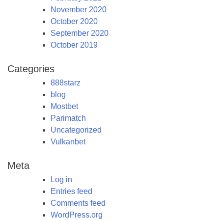
November 2020
October 2020
September 2020
October 2019
Categories
888starz
blog
Mostbet
Parimatch
Uncategorized
Vulkanbet
Meta
Log in
Entries feed
Comments feed
WordPress.org