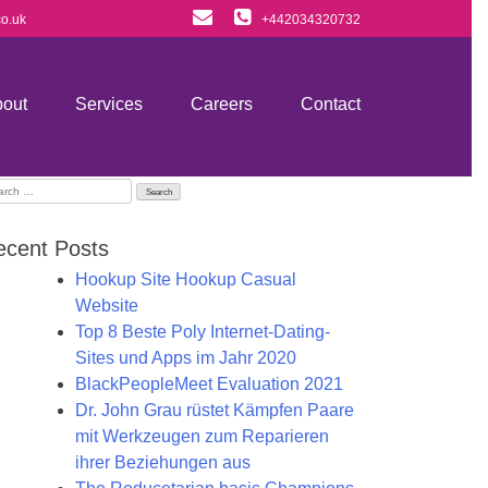
o.uk
+442034320732
out
Services
Careers
Contact
arch
:
ecent Posts
Hookup Site Hookup Casual
Website
Top 8 Beste Poly Internet-Dating-
Sites und Apps im Jahr 2020
BlackPeopleMeet Evaluation 2021
Dr. John Grau rüstet Kämpfen Paare
mit Werkzeugen zum Reparieren
ihrer Beziehungen aus