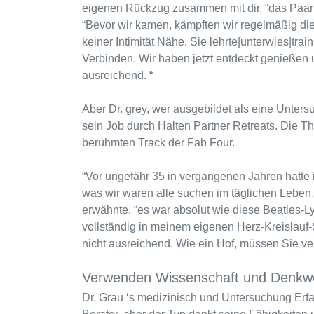
eigenen Rückzug zusammen mit dir, “das Paar g
“Bevor wir kamen, kämpften wir regelmäßig di
keiner Intimität Nähe. Sie lehrte|unterwies|train
Verbinden. Wir haben jetzt entdeckt genießen
ausreichend. “
Aber Dr. grey, wer ausgebildet als eine Unters
sein Job durch Halten Partner Retreats. Die T
berühmten Track der Fab Four.
“Vor ungefähr 35 in vergangenen Jahren hatte 
was wir waren alle suchen im täglichen Leben,
erwähnte. “es war absolut wie diese Beatles-Ly
vollständig in meinem eigenen Herz-Kreislauf-
nicht ausreichend. Wie ein Hof, müssen Sie ver
Verwenden Wissenschaft und Denkwe
Dr. Grau ‘s medizinisch und Untersuchung Er