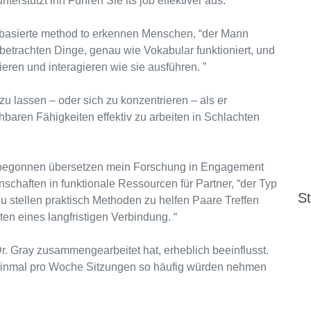
terstützt ihn Führen Sie its job effektiver aus.
nzbasierte method to erkennen Menschen, “der Mann
 betrachten Dinge, genau wie Vokabular funktioniert, und
en und interagieren wie sie ausführen. ”
 zu lassen – oder sich zu konzentrieren – als er
chbaren Fähigkeiten effektiv zu arbeiten in Schlachten
r begonnen übersetzen mein Forschung in Engagement
haften in funktionale Ressourcen für Partner, “der Typ
St
zu stellen praktisch Methoden zu helfen Paare Treffen
en eines langfristigen Verbindung. “
r. Gray zusammengearbeitet hat, erheblich beeinflusst.
einmal pro Woche Sitzungen so häufig würden nehmen