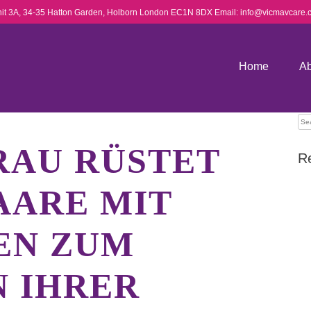
nit 3A, 34-35 Hatton Garden, Holborn
London EC1N 8DX Email: info@vicmavcare.c
Home
Ab
Se
for
RAU RÜSTET
R
AARE MIT
EN ZUM
N IHRER