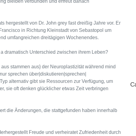
ng bleiben verbunden und erfreut danach
s hergestellt von Dr. John grey fast dreißig Jahre vor. Er
rancisco in Richtung Kleinstadt von Sebastopol um
rend umfangreichen dreitägigen Wochenendes.
o a dramatisch Unterschied zwischen ihrem Leben?
aus stammen aus} der Neuroplastizität während mind
 nur sprechen über|diskutieren|sprechen|
Typ alternativ gibt sie Ressourcen zur Verfügung, um
C
r, sie oft denken glücklicher etwas Zeit verbringen
iert die Änderungen, die stattgefunden haben innerhalb
derhergestellt Freude und verheiratet Zufriedenheit durch