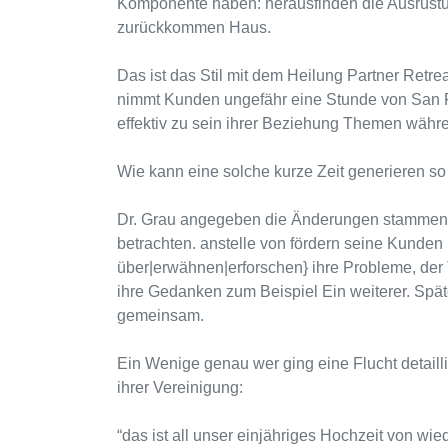
Komponente haben: herausfinden die Ausrüstu
zurückkommen Haus.
Das ist das Stil mit dem Heilung Partner Retreat
nimmt Kunden ungefähr eine Stunde von San F
effektiv zu sein ihrer Beziehung Themen wäh
Wie kann eine solche kurze Zeit generieren s
Dr. Grau angegeben die Änderungen stammen 
betrachten. anstelle von fördern seine Kunden
über|erwähnen|erforschen} ihre Probleme, der 
ihre Gedanken zum Beispiel Ein weiterer. Späte
gemeinsam.
Ein Wenige genau wer ging eine Flucht detaill
ihrer Vereinigung:
“das ist all unser einjähriges Hochzeit von wie