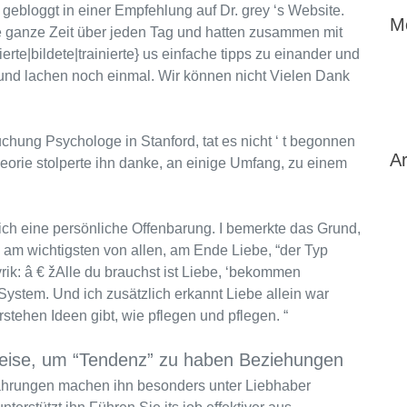
ebloggt in einer Empfehlung auf Dr. grey ‘s Website.
M
e ganze Zeit über jeden Tag und hatten zusammen mit
ierte|bildete|trainierte} us einfache tipps zu einander und
 und lachen noch einmal. Wir können nicht Vielen Dank
uchung Psychologe in Stanford, tat es nicht ‘ t begonnen
Ar
heorie stolperte ihn danke, an einige Umfang, zu einem
ich eine persönliche Offenbarung. I bemerkte das Grund,
 am wichtigsten von allen, am Ende Liebe, “der Typ
rik: â € žAlle du brauchst ist Liebe, ‘bekommen
System. Und ich zusätzlich erkannt Liebe allein war
stehen Ideen gibt, wie pflegen und pflegen. “
ise, um “Tendenz” zu haben Beziehungen
fahrungen machen ihn besonders unter Liebhaber